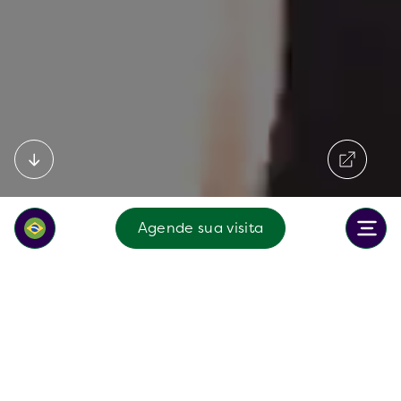
Agende sua visita
Bem-vindo ao Brazilian International
School